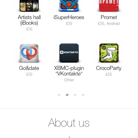
Artists hall
iSuperHeroes
Promet
(iBooks)
iOS
iOS, Android
iOS
Go&date
XBMC-plugin
CrocoParty
"VKontakte"
iOS
iOS
Other
About us