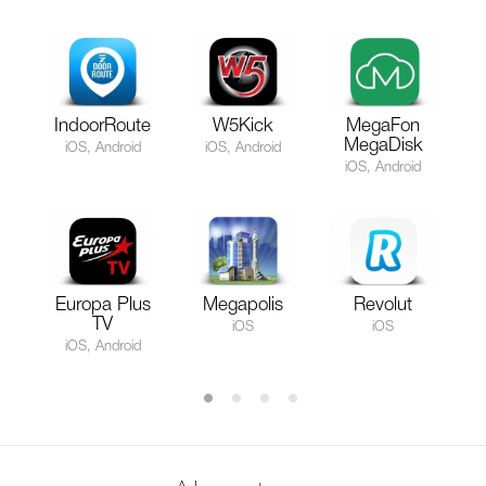
IndoorRoute
W5Kick
MegaFon
MegaDisk
iOS, Android
iOS, Android
iOS, Android
Europa Plus
Megapolis
Revolut
TV
iOS
iOS
iOS, Android