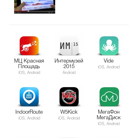
МЦ Красная
Интермузей
Vide
Площадь
2015
iOS, Android
iOS, Android
Android
IndoorRoute
W5Kick
МегаФон
МегаДиск
iOS, Android
iOS, Android
iOS, Android