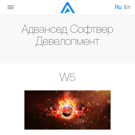
Ru
En
Адвансед Софтвер
Девелопмент
W5