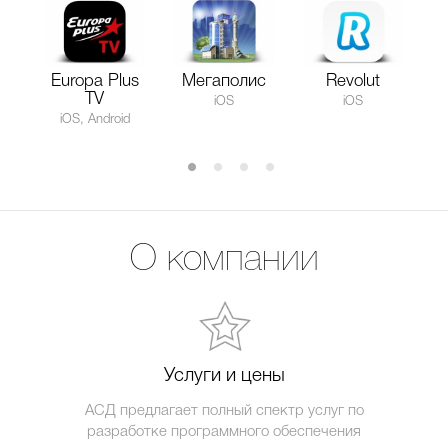
Europa Plus
Мегаполис
Revolut
TV
iOS
iOS
iOS, Android
О компании
Услуги и цены
АСД предлагает полный спектр услуг по
разработке программного обеспечения