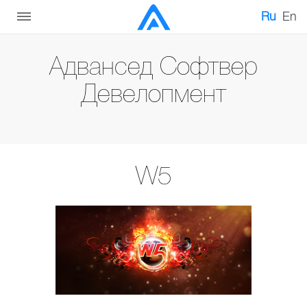
Ru
En
Адвансед Софтвер
Девелопмент
W5