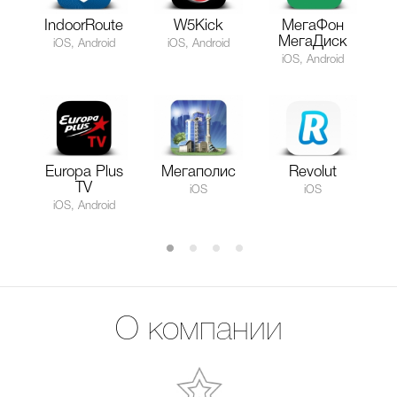
IndoorRoute
W5Kick
МегаФон
МегаДиск
iOS, Android
iOS, Android
iOS, Android
Europa Plus
Мегаполис
Revolut
TV
iOS
iOS
iOS, Android
О компании