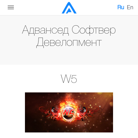
Ru
En
Адвансед Софтвер
Девелопмент
W5