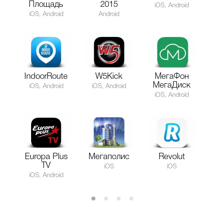
Площадь
2015
iOS, Android
iOS, Android
Android
IndoorRoute
W5Kick
МегаФон
МегаДиск
iOS, Android
iOS, Android
iOS, Android
Europa Plus
Мегаполис
Revolut
TV
iOS
iOS
iOS, Android