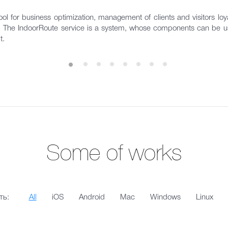
ol for business optimization, management of clients and visitors loyal
s. The IndoorRoute service is a system, whose components can be us
t.
Some of works
ть:
All
iOS
Android
Mac
Windows
Linux