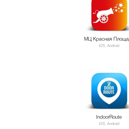
МЦ Красная Площа
iOS, Android
IndoorRoute
iOS, Android