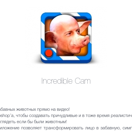
Incredible Cam
забавных животных прямо на видео!
oshop’а, чтобы создавать причудливые и в тоже время реалисти
ыглядеть если бы были животным!
риложение позволяет трансформировать лицо в забавную, симп