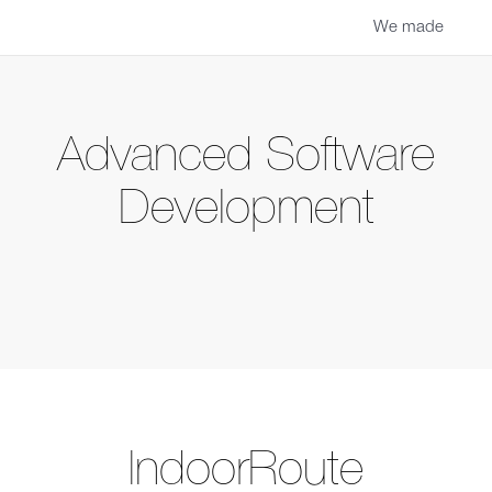
We made
Advanced Software
Development
IndoorRoute