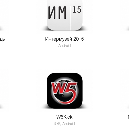
дь
Интермузей 2015
Android
W5Kick
iOS, Android