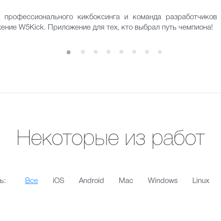
 профессионального кикбоксинга и команда разработчико
ние W5Kick. Приложение для тех, кто выбрал путь чемпиона!
Некоторые из работ
ь:
Все
iOS
Android
Mac
Windows
Linux