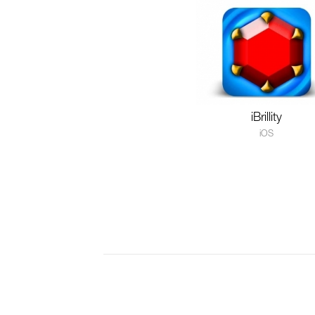
iBrillity
iOS