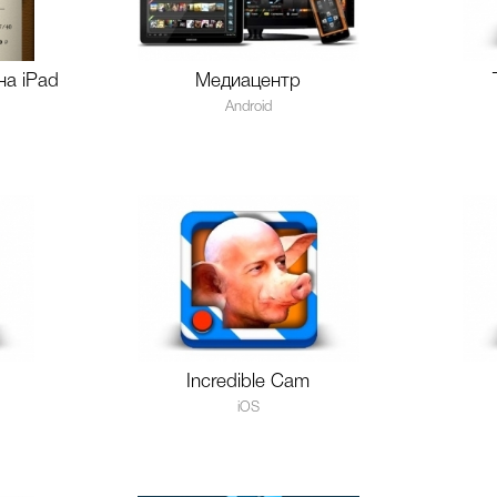
на iPad
Медиацентр
Android
Incredible Cam
iOS