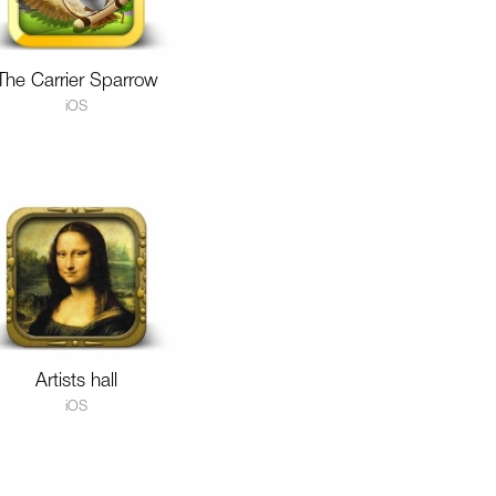
The Carrier Sparrow
iOS
Artists hall
iOS