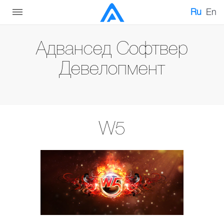
Ru
En
Адвансед Софтвер
Девелопмент
W5