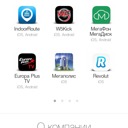
IndoorRoute
W5Kick
МегаФон
МегаДиск
iOS, Android
iOS, Android
iOS, Android
Europa Plus
Мегаполис
Revolut
TV
iOS
iOS
iOS, Android
О компании