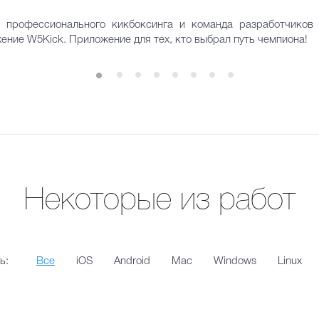
 профессионального кикбоксинга и команда разработчико
ние W5Kick. Приложение для тех, кто выбрал путь чемпиона!
Некоторые из работ
ь:
Все
iOS
Android
Mac
Windows
Linux