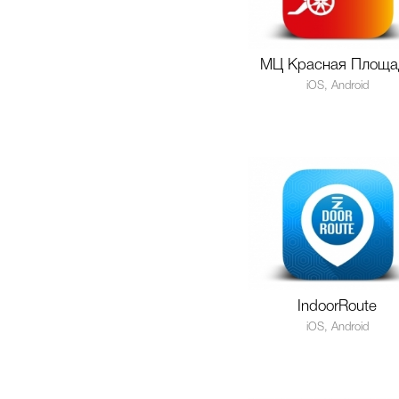
МЦ Красная Площа
iOS, Android
IndoorRoute
iOS, Android