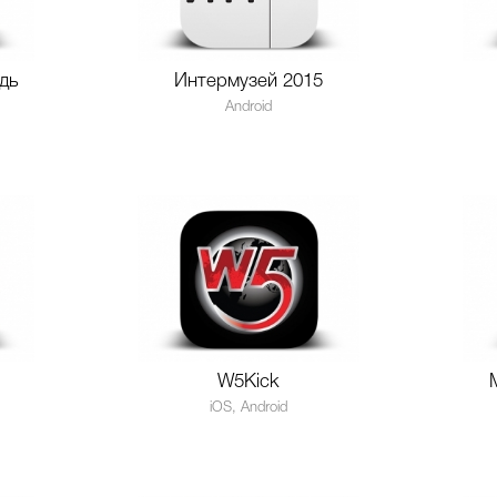
дь
Интермузей 2015
Android
W5Kick
iOS, Android